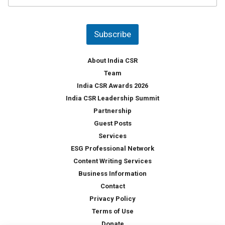
s
u
*
n
t
Subscribe
r
y
*
About India CSR
Team
India CSR Awards 2026
India CSR Leadership Summit
Partnership
Guest Posts
Services
ESG Professional Network
Content Writing Services
Business Information
Contact
Privacy Policy
Terms of Use
Donate