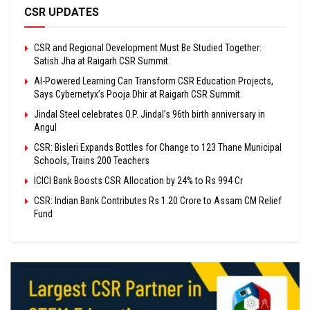
CSR UPDATES
CSR and Regional Development Must Be Studied Together:
Satish Jha at Raigarh CSR Summit
AI-Powered Learning Can Transform CSR Education Projects,
Says Cybernetyx’s Pooja Dhir at Raigarh CSR Summit
Jindal Steel celebrates O.P. Jindal’s 96th birth anniversary in
Angul
CSR: Bisleri Expands Bottles for Change to 123 Thane Municipal
Schools, Trains 200 Teachers
ICICI Bank Boosts CSR Allocation by 24% to Rs 994 Cr
CSR: Indian Bank Contributes Rs 1.20 Crore to Assam CM Relief
Fund