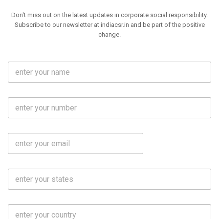
Don't miss out on the latest updates in corporate social responsibility.
Subscribe to our newsletter at indiacsr.in and be part of the positive
change.
F
u
l
l
M
N
o
a
b
m
l
e
E
i
*
m
e
a
N
i
o
S
l
.
t
*
*
a
t
C
e
o