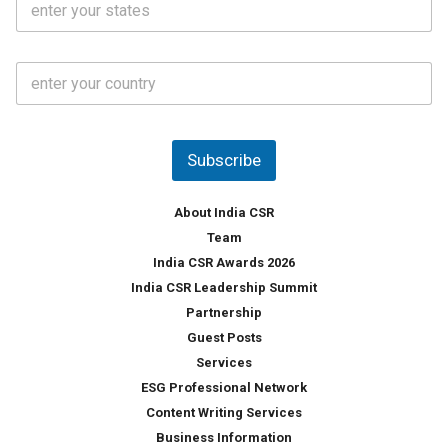
l
.
t
*
*
a
t
C
e
o
s
u
*
n
t
Subscribe
r
y
*
About India CSR
Team
India CSR Awards 2026
India CSR Leadership Summit
Partnership
Guest Posts
Services
ESG Professional Network
Content Writing Services
Business Information