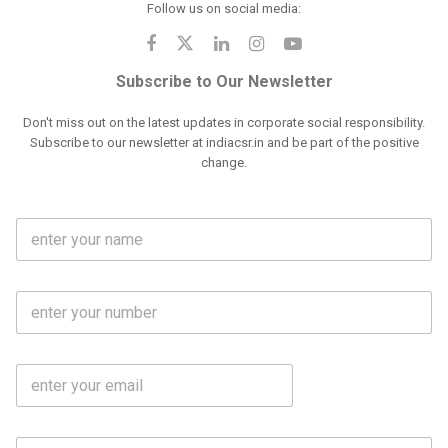
Follow us on social media:
Subscribe to Our Newsletter
Don't miss out on the latest updates in corporate social responsibility.
Subscribe to our newsletter at indiacsr.in and be part of the positive
change.
F
u
l
l
M
N
o
a
b
m
l
e
E
i
*
m
e
a
N
i
o
S