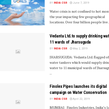
BY
INDIA CSR
June 7, 2019
Water crisis is not confined to hot mon
the year impacting few geographical
locations. Over four billion people live .
Vedanta Ltd.to supply drinking wat
11 wards of Jharsuguda
BY
INDIA CSR
May 2, 2019
JHARSUGUDA: Vedanta Ltd. flagged of
water tankers which would supply drin
water to 11 municipal wards of Jharsug
...
Finolex Pipes launches its digital
campaign on Water Conservation
BY
INDIA CSR
April 22, 2019
MUMBAI: Finolex Industries, India’s l