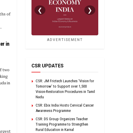
❮
❯
ths of
..
ADVERTISEMENT
er in
CSR UPDATES
f two
king
CSR: JM Frictech Launches ‘Vision for
uda in
Tomorrow’ to Support over 1,500
Vision-Restoration Procedures in Tamil
Nadu
CSR: Ebix India Hosts Cervical Cancer
Awareness Programme
CSR: DS Group Organizes Teacher
Training Programme to Strengthen
Rural Education in Karnal
argest