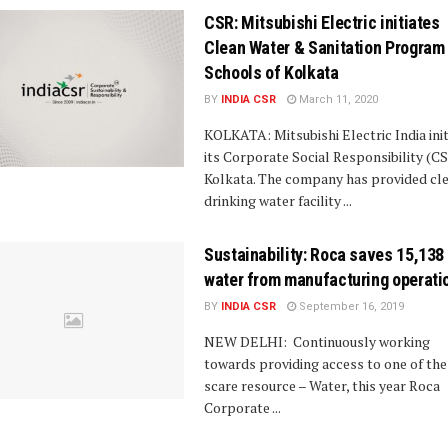
CSR: Mitsubishi Electric initiates
Clean Water & Sanitation Program 
Schools of Kolkata
BY
INDIA CSR
March 11, 2020
KOLKATA: Mitsubishi Electric India ini
its Corporate Social Responsibility (CS
Kolkata. The company has provided cl
drinking water facility ...
Sustainability: Roca saves 15,138
water from manufacturing operati
BY
INDIA CSR
September 16, 2019
NEW DELHI: Continuously working
towards providing access to one of th
scare resource – Water, this year Roca
Corporate ...