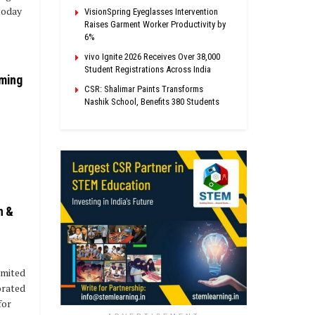
today
VisionSpring Eyeglasses Intervention
Raises Garment Worker Productivity by
6%
vivo Ignite 2026 Receives Over 38,000
Student Registrations Across India
rming
CSR: Shalimar Paints Transforms
Nashik School, Benefits 380 Students
h &
imited
orated
for