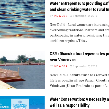
Water entrepreneurs providing sa
and clean drinking water to rural 
BY
INDIA CSR
September 2, 2019
New Delhi - Rural women are increasin
overcoming traditional barriers and ar
participating in water provisioning th
social enterprises. This ...
CSR : Dhanuka trust rejuvenates p
near Vrindavan
BY
INDIA CSR
September 2, 2019
New Delhi- Dhanuka trust has revived 
lifeless pond in village Barauli Chouth 
Vrindavan (Uttar Pradesh) as part of ...
Water Conservation: A necessity 
well as a responsibility