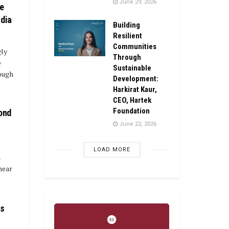
June 29, 2026
fe
India
Building
Resilient
Communities
gly
Through
e
Sustainable
rough
Development:
Harkirat Kaur,
CEO, Hartek
Foundation
ond
June 22, 2026
LOAD MORE
a
near
as