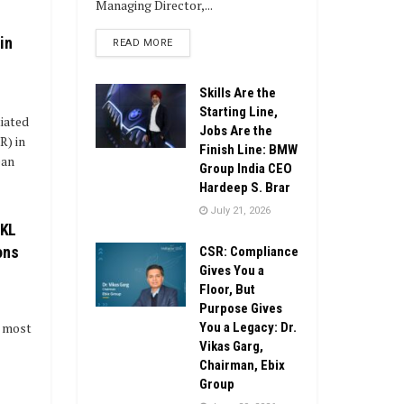
Managing Director,...
in
DETAILS
READ MORE
Skills Are the
Starting Line,
tiated
Jobs Are the
R) in
Finish Line: BMW
ean
Group India CEO
Hardeep S. Brar
July 21, 2026
 KL
ons
CSR: Compliance
Gives You a
Floor, But
Purpose Gives
You a Legacy: Dr.
e most
Vikas Garg,
Chairman, Ebix
Group