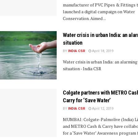
manufacturer of PVC Pipes & Fittings 
launched a digital campaign on Water
Conservation. Aimed ...
Water crisis in urban India: an ala
situation
BY
INDIA CSR
April 18, 2019
Water crisis in urban India: an alarming
situation - India CSR
Colgate partners with METRO Cas
Carry for ‘Save Water’
BY
INDIA CSR
April 12, 2019
MUMBAI: Colgate-Palmolive (India) L
and METRO Cash & Carry have collab
for a ‘Save Water’ Awareness program 