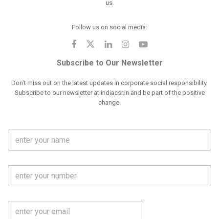
us.
Follow us on social media:
Subscribe to Our Newsletter
Don't miss out on the latest updates in corporate social responsibility.
Subscribe to our newsletter at indiacsr.in and be part of the positive
change.
F
u
l
l
M
N
o
a
b
m
l
e
E
i
*
m
e