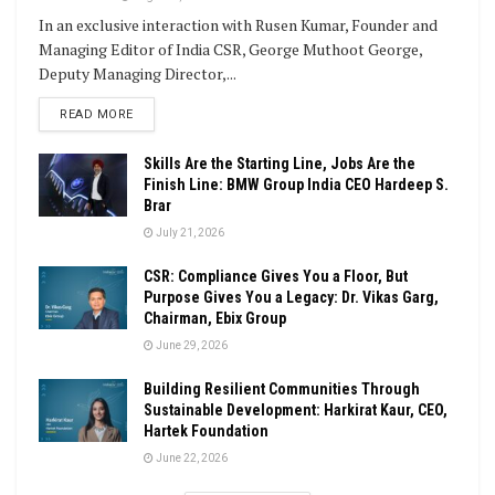
In an exclusive interaction with Rusen Kumar, Founder and
Managing Editor of India CSR, George Muthoot George,
Deputy Managing Director,...
DETAILS
READ MORE
Skills Are the Starting Line, Jobs Are the
Finish Line: BMW Group India CEO Hardeep S.
Brar
July 21, 2026
CSR: Compliance Gives You a Floor, But
Purpose Gives You a Legacy: Dr. Vikas Garg,
Chairman, Ebix Group
June 29, 2026
Building Resilient Communities Through
Sustainable Development: Harkirat Kaur, CEO,
Hartek Foundation
June 22, 2026