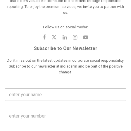
that offers valuable information to its readers through responsible
reporting. To enjoy the premium services, we invite you to partner with
us.
Follow us on social media:
Subscribe to Our Newsletter
Don't miss out on the latest updates in corporate social responsibility.
Subscribe to our newsletter at indiacsr.in and be part of the positive
change.
F
u
l
l
M
N
o
a
b
m
l
e