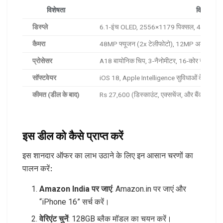
विशेषता
विवरण
डिस्प्ले
6.1-इंच OLED, 2556×1179 पिक्सल, 460 ppi, I
कैमरा
48MP फ्यूजन (2x टेलीफोटो), 12MP अल्ट्रा-वा
प्रोसेसर
A18 बायोनिक चिप, 3-नैनोमीटर, 16-कोर न्यूरल इं
सॉफ्टवेयर
iOS 18, Apple Intelligence सुविधाओं के साथ
कीमत (डील के बाद)
Rs 27,600 (डिस्काउंट, एक्सचेंज, और बैंक ऑफर क
इस डील को कैसे प्राप्त करें
इस शानदार ऑफर का लाभ उठाने के लिए इन आसान चरणों का
पालन करें:
Amazon India पर जाएं
: Amazon.in पर जाएं और
“iPhone 16” सर्च करें।
वेरिएंट चुनें
: 128GB ब्लैक मॉडल का चयन करें।