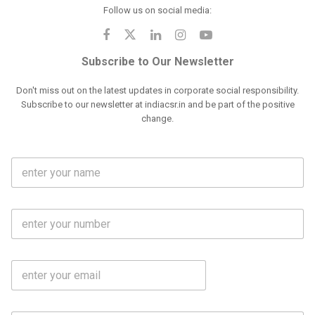
Follow us on social media:
Subscribe to Our Newsletter
Don't miss out on the latest updates in corporate social responsibility.
Subscribe to our newsletter at indiacsr.in and be part of the positive
change.
F
u
l
l
M
N
o
a
b
m
l
e
E
i
*
m
e
a
N
i
o