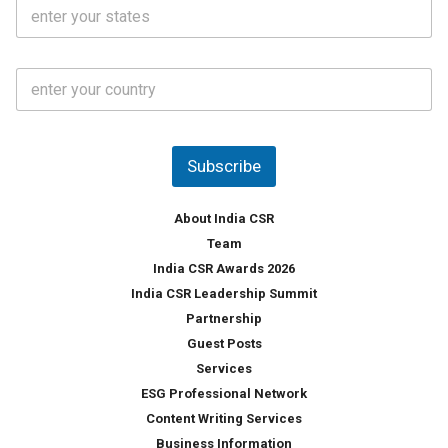
S
l
.
t
*
*
a
t
C
e
o
s
u
*
n
t
Subscribe
r
y
*
About India CSR
Team
India CSR Awards 2026
India CSR Leadership Summit
Partnership
Guest Posts
Services
ESG Professional Network
Content Writing Services
Business Information