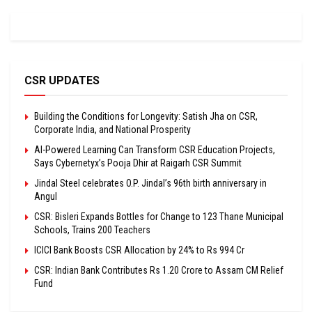
CSR UPDATES
Building the Conditions for Longevity: Satish Jha on CSR,
Corporate India, and National Prosperity
AI-Powered Learning Can Transform CSR Education Projects,
Says Cybernetyx’s Pooja Dhir at Raigarh CSR Summit
Jindal Steel celebrates O.P. Jindal’s 96th birth anniversary in
Angul
CSR: Bisleri Expands Bottles for Change to 123 Thane Municipal
Schools, Trains 200 Teachers
ICICI Bank Boosts CSR Allocation by 24% to Rs 994 Cr
CSR: Indian Bank Contributes Rs 1.20 Crore to Assam CM Relief
Fund