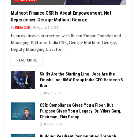
Muthoot Finance CSR Is About Empowerment, Not
Dependency: George Muthoot George
BY
INDIA CSR
August 3, 2026
In an exclusive interaction with Rusen Kumar, Founder and
Managing Editor of India CSR, George Muthoot George,
Deputy Managing Director,...
DETAILS
READ MORE
Skills Are the Starting Line, Jobs Are the
Finish Line: BMW Group India CEO Hardeep S.
Brar
July 21, 2026
CSR: Compliance Gives You a Floor, But
Purpose Gives You a Legacy: Dr. Vikas Garg,
Chairman, Ebix Group
June 29, 2026
Building Resilient Communities Through