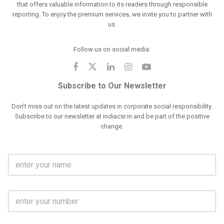
that offers valuable information to its readers through responsible
reporting. To enjoy the premium services, we invite you to partner with
us.
Follow us on social media:
Subscribe to Our Newsletter
Don't miss out on the latest updates in corporate social responsibility.
Subscribe to our newsletter at indiacsr.in and be part of the positive
change.
F
u
l
l
M
N
o
a
b
m
l