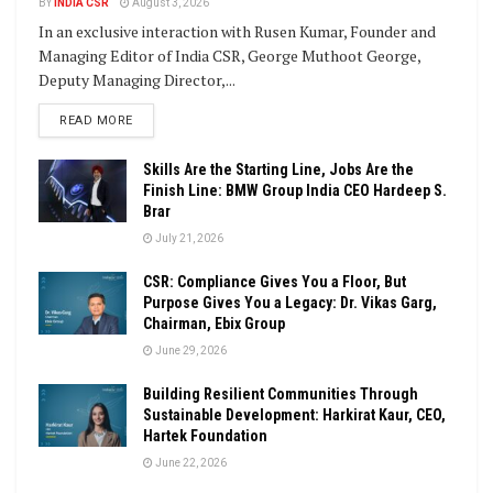
BY
INDIA CSR
August 3, 2026
In an exclusive interaction with Rusen Kumar, Founder and
Managing Editor of India CSR, George Muthoot George,
Deputy Managing Director,...
DETAILS
READ MORE
Skills Are the Starting Line, Jobs Are the
Finish Line: BMW Group India CEO Hardeep S.
Brar
July 21, 2026
CSR: Compliance Gives You a Floor, But
Purpose Gives You a Legacy: Dr. Vikas Garg,
Chairman, Ebix Group
June 29, 2026
Building Resilient Communities Through
Sustainable Development: Harkirat Kaur, CEO,
Hartek Foundation
June 22, 2026