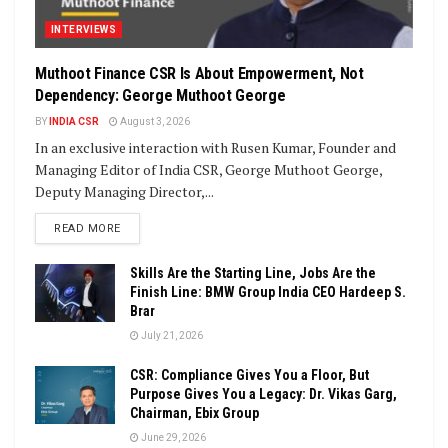
INTERVIEWS
Muthoot Finance CSR Is About Empowerment, Not
Dependency: George Muthoot George
BY
INDIA CSR
August 3, 2026
In an exclusive interaction with Rusen Kumar, Founder and
Managing Editor of India CSR, George Muthoot George,
Deputy Managing Director,...
DETAILS
READ MORE
Skills Are the Starting Line, Jobs Are the
Finish Line: BMW Group India CEO Hardeep S.
Brar
July 21, 2026
CSR: Compliance Gives You a Floor, But
Purpose Gives You a Legacy: Dr. Vikas Garg,
Chairman, Ebix Group
June 29, 2026