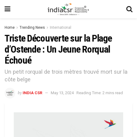
Home
Trending News
International
Triste Découverte sur la Plage
d’Ostende : Un Jeune Rorqual
Échoué
Un petit rorqual de trois mètres trouvé mort sur la
côte belge
by
INDIA CSR
May 13, 2024
Reading Time: 2 mins read