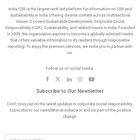
India CSR is the largest tech-led platform for information on CSR and
sustainability in India offering diverse content across multisectoral
issues. It covers Sustainable Development, Corporate Social
Responsibility (CSR), Sustainability, and related issues in India. Founded
in 2009, the organisation aspires to become a globally admired media
that offers valuable information to its readers through responsible
reporting. To enjoy the premium services, we invite you to partner with
us.
Follow us on social media:
Subscribe to Our Newsletter
Don't miss out on the latest updates in corporate social responsibility.
Subscribe to our newsletter at indiacsr.in and be part of the positive
change.
F