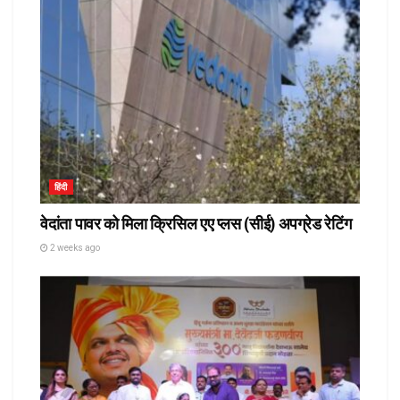
हिंदी
वेदांता पावर को मिला क्रिसिल एए प्लस (सीई) अपग्रेड रेटिंग
2 weeks ago