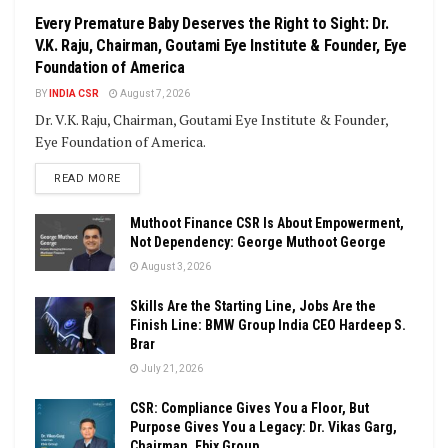
Every Premature Baby Deserves the Right to Sight: Dr.
V.K. Raju, Chairman, Goutami Eye Institute & Founder, Eye
Foundation of America
BY
INDIA CSR
August 7, 2026
Dr. V.K. Raju, Chairman, Goutami Eye Institute & Founder,
Eye Foundation of America.
DETAILS
READ MORE
Muthoot Finance CSR Is About Empowerment,
Not Dependency: George Muthoot George
August 3, 2026
Skills Are the Starting Line, Jobs Are the
Finish Line: BMW Group India CEO Hardeep S.
Brar
July 21, 2026
CSR: Compliance Gives You a Floor, But
Purpose Gives You a Legacy: Dr. Vikas Garg,
Chairman, Ebix Group