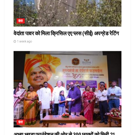
हिंदी
वेदांता पावर को मिला क्रिसिल एए प्लस (सीई) अपग्रेड रेटिंग
1 week ago
हिंदी
अभय भुतडा फाउंडेशन की ओर से 300 छात्रों को मिली 21